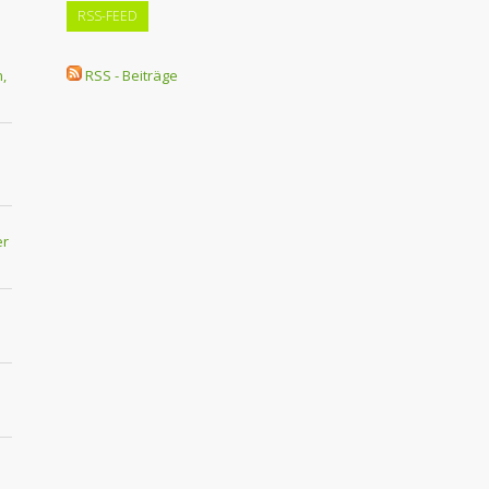
RSS-FEED
,
RSS - Beiträge
er