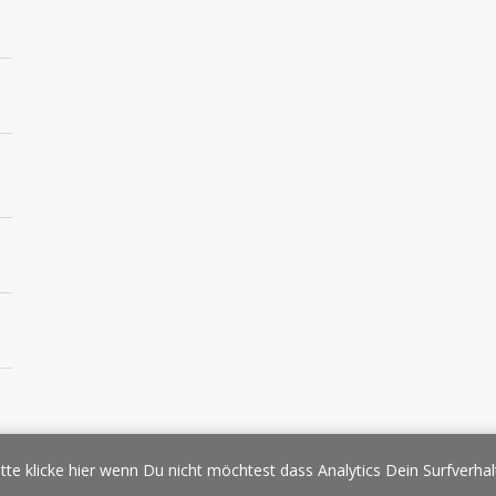
essespiegel
Werbung/Sponsoring
Impressum
Copyright
Datens
tte klicke hier wenn Du nicht möchtest dass Analytics Dein Surfverhal