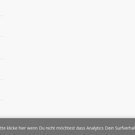
essespiegel
Werbung/Sponsoring
Impressum
Copyright
Datens
tte klicke hier wenn Du nicht möchtest dass Analytics Dein Surfverhal