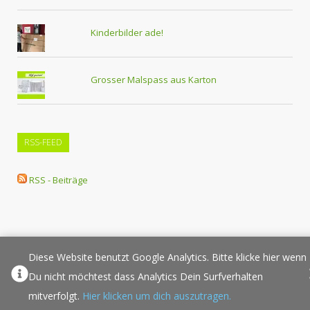
Kinderbilder ade!
Grosser Malspass aus Karton
RSS-FEED
RSS - Beiträge
Diese Website benutzt Google Analytics. Bitte klicke hier wenn
Über Elternplanet
Pressespiegel
Werbung/Sponsoring
Du nicht möchtest dass Analytics Dein Surfverhalten
Impressum
Copyright
Datenschutz
Sponsored Links
mitverfolgt.
Hier klicken um dich auszutragen.