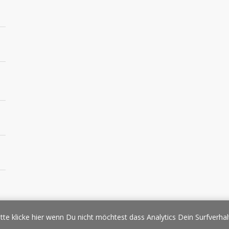
essespiegel
Werbung/Sponsoring
Impressum
Copyright
Datens
tte klicke hier wenn Du nicht möchtest dass Analytics Dein Surfverhal