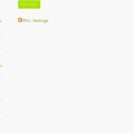
RSS-FEED
,
RSS - Beiträge
er