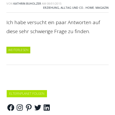
VON
KATHRIN BUHOLZER
AM
08/01/2015
ERZIEHUNG, ALLTAG UND CO.
,
HOME
,
MAGAZIN
Ich habe versucht ein paar Antworten auf
diese sehr schwierige Frage zu finden.
WEITERLESEN
ELTERNPLANET FOLGEN
Facebook
Instagram
Pinterest
Twitter
LinkedIn