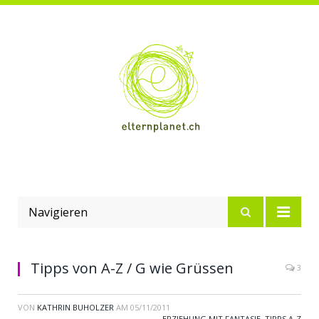
Navigieren
Tipps von A-Z / G wie Grüssen
3
VON
KATHRIN BUHOLZER
AM
05/11/2011
ERZIEHUNG MIT FANTASIE
,
TIPPS A-Z