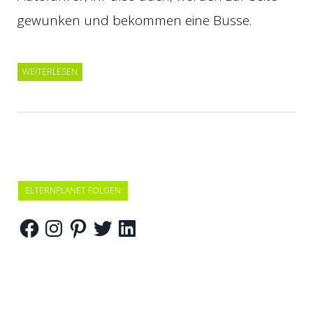
gewunken und bekommen eine Busse.
WEITERLESEN
ELTERNPLANET FOLGEN
Facebook
Instagram
Pinterest
Twitter
LinkedIn