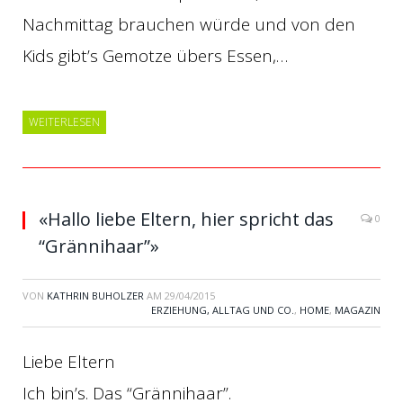
Nachmittag brauchen würde und von den
Kids gibt’s Gemotze übers Essen,…
WEITERLESEN
«Hallo liebe Eltern, hier spricht das
0
“Grännihaar”»
VON
KATHRIN BUHOLZER
AM
29/04/2015
ERZIEHUNG, ALLTAG UND CO.
,
HOME
,
MAGAZIN
Liebe Eltern
Ich bin’s. Das “Grännihaar”.