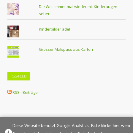
Die Welt immer mal wieder mit Kinderaugen
sehen
Kinderbilder ade!
Grosser Malspass aus Karton
RSS-FEED
RSS - Beiträge
Diese Website benutzt Google Analytics. Bitte klicke hier wenn
Über Elternplanet
Pressespiegel
Werbung/Sponsoring