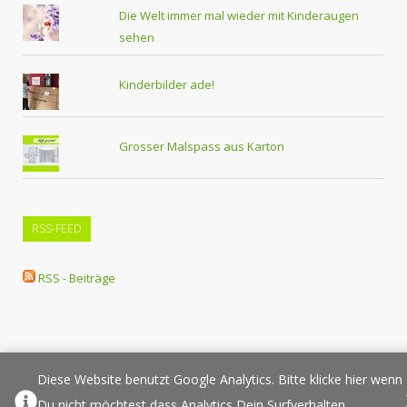
Die Welt immer mal wieder mit Kinderaugen
sehen
Kinderbilder ade!
Grosser Malspass aus Karton
RSS-FEED
RSS - Beiträge
Diese Website benutzt Google Analytics. Bitte klicke hier wenn
Über Elternplanet
Pressespiegel
Werbung/Sponsoring
Du nicht möchtest dass Analytics Dein Surfverhalten