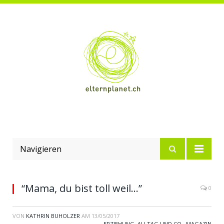
Navigieren
“Mama, du bist toll weil…”
0
VON
KATHRIN BUHOLZER
AM
13/05/2017
ERZIEHUNG, ALLTAG UND CO.
,
MAGAZIN