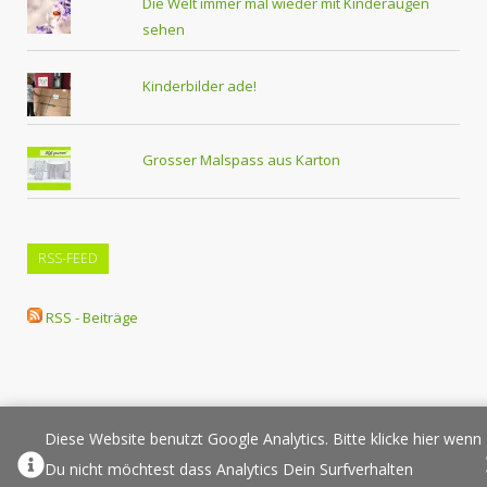
Die Welt immer mal wieder mit Kinderaugen
sehen
Kinderbilder ade!
Grosser Malspass aus Karton
RSS-FEED
RSS - Beiträge
Diese Website benutzt Google Analytics. Bitte klicke hier wenn
Über Elternplanet
Pressespiegel
Werbung/Sponsoring
Du nicht möchtest dass Analytics Dein Surfverhalten
Impressum
Copyright
Datenschutz
Sponsored Links