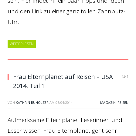
sein. Hier findet ihr ein paar Tipps und Ideen
und den Link zu einer ganz tollen Zahnputz-
Uhr.
WEITERLESEN
Frau Elternplanet auf Reisen – USA
1
2014, Teil 1
VON
KATHRIN BUHOLZER
AM
06/04/2014
MAGAZIN
,
REISEN
Aufmerksame Elternplanet Leserinnen und
Leser wissen: Frau Elternplanet geht sehr