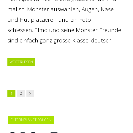
mal so. Monster auswählen, Augen, Nase
und Hut platzieren und ein Foto
schiessen. Elmo und seine Monster Freunde
sind einfach ganz grosse Klasse. deutsch
WEITERLESEN
Vor
1
2
→
ELTERNPLANET FOLGEN
Facebook
Instagram
Pinterest
Twitter
LinkedIn