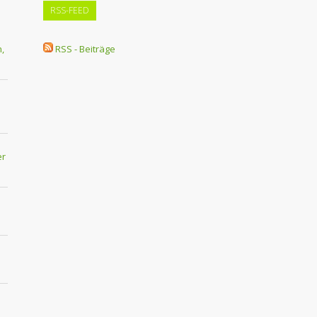
RSS-FEED
,
RSS - Beiträge
er