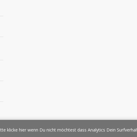
essespiegel
Werbung/Sponsoring
Impressum
Copyright
Datens
tte klicke hier wenn Du nicht möchtest dass Analytics Dein Surfverhal