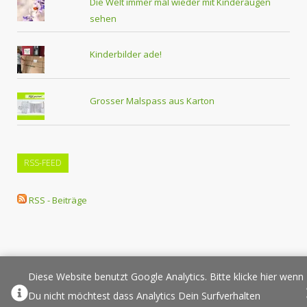
Die Welt immer mal wieder mit Kinderaugen
sehen
Kinderbilder ade!
Grosser Malspass aus Karton
RSS-FEED
RSS - Beiträge
Diese Website benutzt Google Analytics. Bitte klicke hier wenn
Über Elternplanet
Pressespiegel
Werbung/Sponsoring
Du nicht möchtest dass Analytics Dein Surfverhalten
Impressum
Copyright
Datenschutz
Sponsored Links