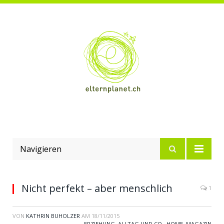
Navigieren
Nicht perfekt – aber menschlich
1
VON
KATHRIN BUHOLZER
AM
18/11/2015
ERZIEHUNG, ALLTAG UND CO.
,
HOME
,
MAGAZIN