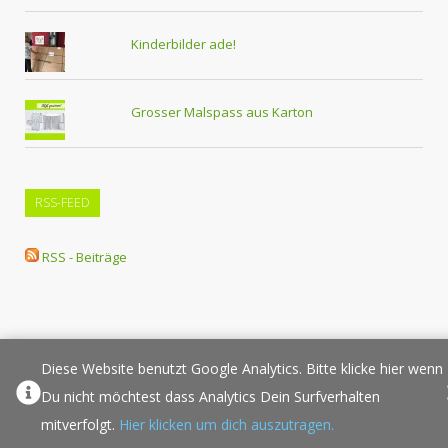
Kinderbilder ade!
Grosser Malspass aus Karton
RSS-FEED
RSS - Beiträge
Diese Website benutzt Google Analytics. Bitte klicke hier wenn
Über Elternplanet
Pressespiegel
Werbung/Sponsoring
Du nicht möchtest dass Analytics Dein Surfverhalten
Impressum
Copyright
Datenschutz
Sponsored Links
mitverfolgt.
Hier klicken um dich auszutragen.