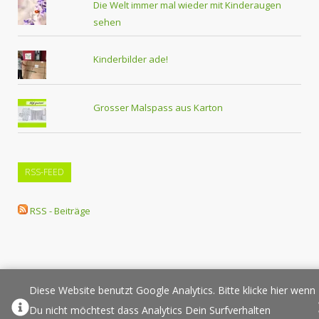
Die Welt immer mal wieder mit Kinderaugen
sehen
Kinderbilder ade!
Grosser Malspass aus Karton
RSS-FEED
RSS - Beiträge
Diese Website benutzt Google Analytics. Bitte klicke hier wenn
Über Elternplanet
Pressespiegel
Werbung/Sponsoring
Du nicht möchtest dass Analytics Dein Surfverhalten