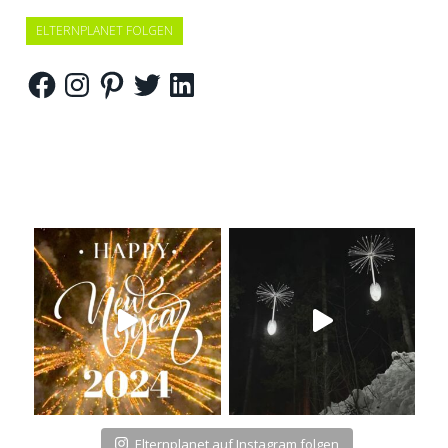
ELTERNPLANET FOLGEN
Facebook
Instagram
Pinterest
Twitter
LinkedIn
Elternplanet auf Instagram folgen