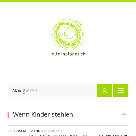
Navigieren
Wenn Kinder stehlen
0
VON
KIM ALLEMANN
AM
26/05/2015
ERZIEHUNG, ALLTAG UND CO.
,
HOME
,
JUSTIS RECHTSTIPP
,
MAGAZIN