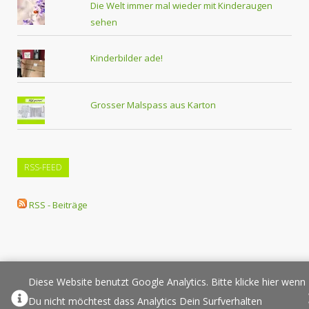
Die Welt immer mal wieder mit Kinderaugen
sehen
Kinderbilder ade!
Grosser Malspass aus Karton
RSS-FEED
RSS - Beiträge
Diese Website benutzt Google Analytics. Bitte klicke hier wenn
Über Elternplanet
Pressespiegel
Werbung/Sponsoring
Du nicht möchtest dass Analytics Dein Surfverhalten