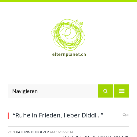
Navigieren
“Ruhe in Frieden, lieber Diddl…”
0
VON
KATHRIN BUHOLZER
AM
16/06/2014
ERZIEHUNG, ALLTAG UND CO.
,
MAGAZIN