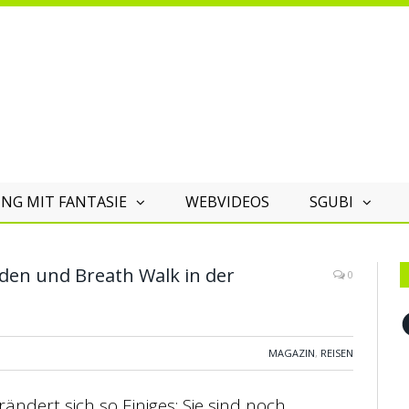
NG MIT FANTASIE
WEBVIDEOS
SGUBI
en und Breath Walk in der
0
F
MAGAZIN
,
REISEN
ändert sich so Einiges: Sie sind noch