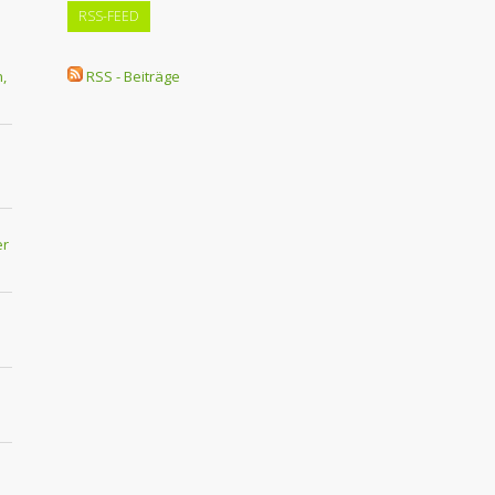
RSS-FEED
,
RSS - Beiträge
er