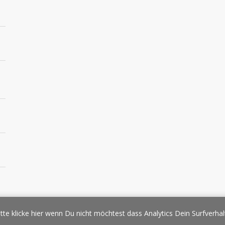
essespiegel
Werbung/Sponsoring
Impressum
Copyright
Datens
tte klicke hier wenn Du nicht möchtest dass Analytics Dein Surfverhal