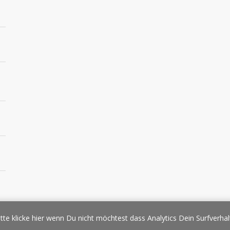
essespiegel
Werbung/Sponsoring
Impressum
Copyright
Datens
tte klicke hier wenn Du nicht möchtest dass Analytics Dein Surfverhal