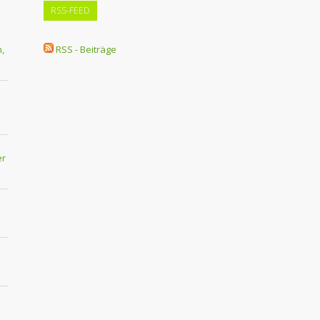
RSS-FEED
,
RSS - Beiträge
er