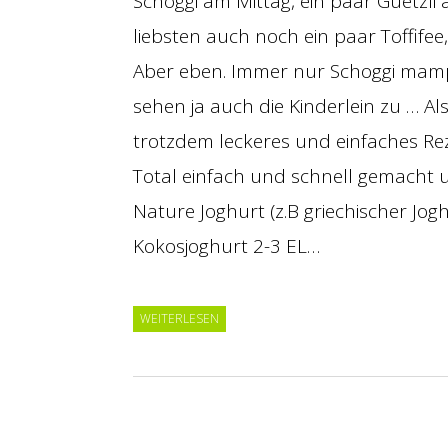
Schoggi am Mittag, ein paar Guetzl
liebsten auch noch ein paar Toffifee,
Aber eben. Immer nur Schoggi mamp
sehen ja auch die Kinderlein zu … Al
trotzdem leckeres und einfaches Rez
Total einfach und schnell gemacht
Nature Joghurt (z.B griechischer Joghu
Kokosjoghurt 2-3 EL…
WEITERLESEN