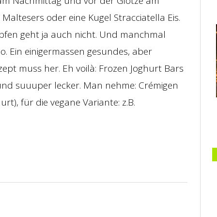
i am Nachmittag und vor der Glotze am
 Maltesers oder eine Kugel Stracciatella Eis.
fen geht ja auch nicht. Und manchmal
so. Ein einigermassen gesundes, aber
ept muss her. Eh voilà: Frozen Joghurt Bars
 und suuuper lecker. Man nehme: Crémigen
rt), für die vegane Variante: z.B.