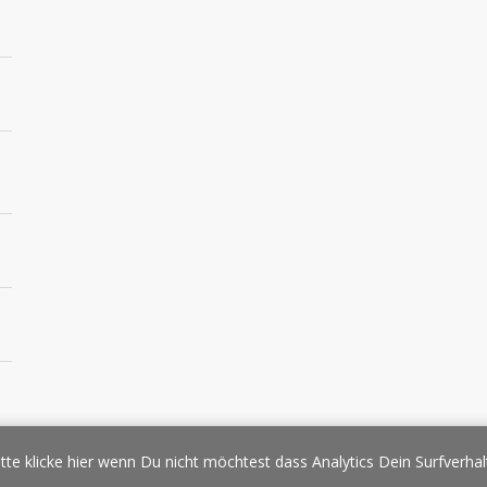
essespiegel
Werbung/Sponsoring
Impressum
Copyright
Datens
tte klicke hier wenn Du nicht möchtest dass Analytics Dein Surfverhal