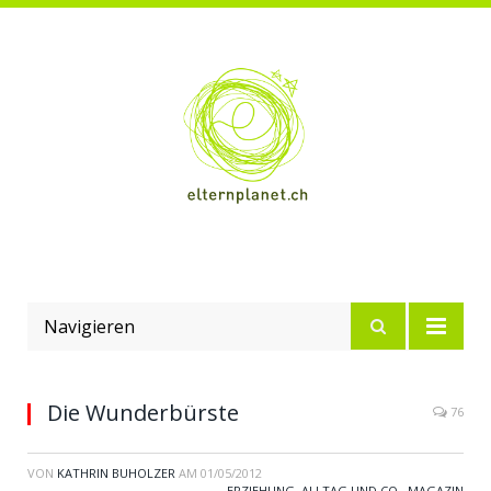
Navigieren
Die Wunderbürste
76
VON
KATHRIN BUHOLZER
AM
01/05/2012
ERZIEHUNG, ALLTAG UND CO.
,
MAGAZIN