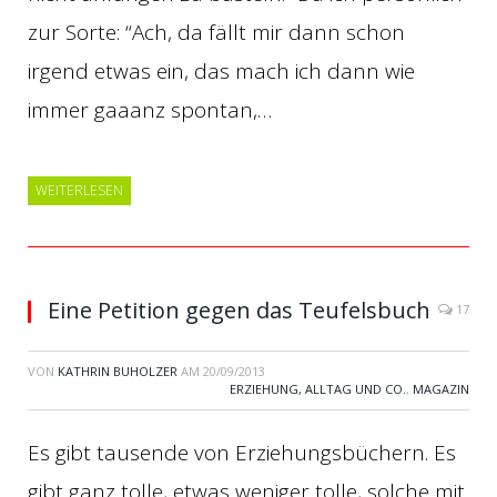
zur Sorte: “Ach, da fällt mir dann schon
irgend etwas ein, das mach ich dann wie
immer gaaanz spontan,…
WEITERLESEN
Eine Petition gegen das Teufelsbuch
17
VON
KATHRIN BUHOLZER
AM
20/09/2013
ERZIEHUNG, ALLTAG UND CO.
,
MAGAZIN
Es gibt tausende von Erziehungsbüchern. Es
gibt ganz tolle, etwas weniger tolle, solche mit