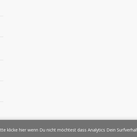
essespiegel
Werbung/Sponsoring
Impressum
Copyright
Datens
tte klicke hier wenn Du nicht möchtest dass Analytics Dein Surfverhal