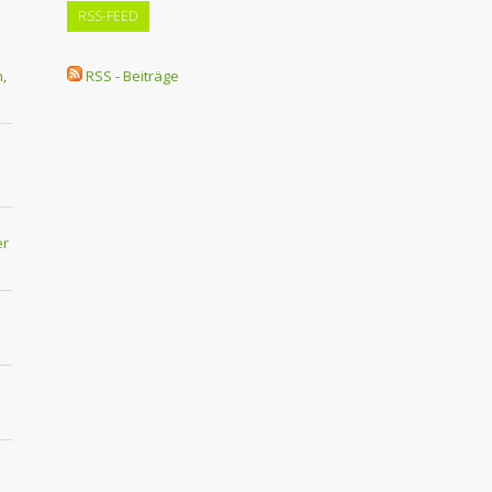
RSS-FEED
,
RSS - Beiträge
er