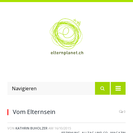
Navigieren
Vom Elternsein
0
VON
KATHRIN BUHOLZER
AM
16/10/2015
ERZIEHUNG, ALLTAG UND CO.
,
MAGAZIN