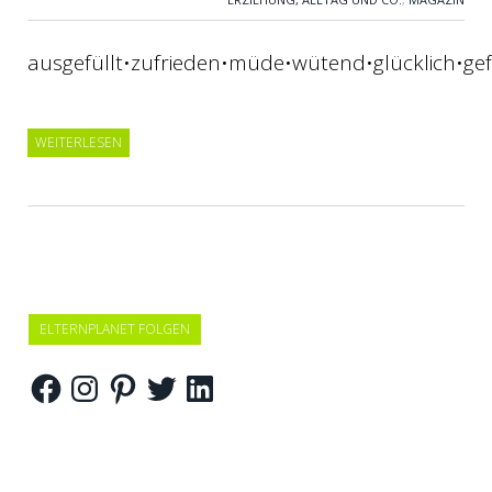
ausgefüllt•zufrieden•müde•wütend•glücklich•gef
WEITERLESEN
ELTERNPLANET FOLGEN
Facebook
Instagram
Pinterest
Twitter
LinkedIn