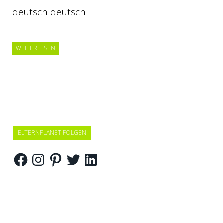
deutsch deutsch
WEITERLESEN
ELTERNPLANET FOLGEN
Facebook
Instagram
Pinterest
Twitter
LinkedIn