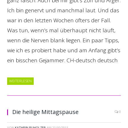
ganz falsch. Auch bei mir gibt’s Zoff und Ärger.
Ich bin genervt und manchmal laut. Und das
war in den letzten Wochen öfters der Fall.
Was tun, wenn’s mal überhaupt nicht läuft,
wenn die Nerven blank liegen. Ein paar Tipps,
wie ich es probiert habe und am Anfang gibt’s
ein bisschen Gejammer. CH-deutsch deutsch
WEITERLESEN
Die heilige Mittagspause
0
VON
KATHRIN BUHOLZER
AM
21/10/2011