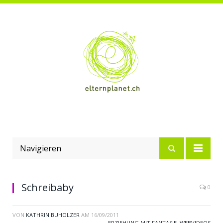
Navigieren
Schreibaby
0
VON
KATHRIN BUHOLZER
AM
16/09/2011
ERZIEHUNG MIT FANTASIE
,
WEBVIDEOS