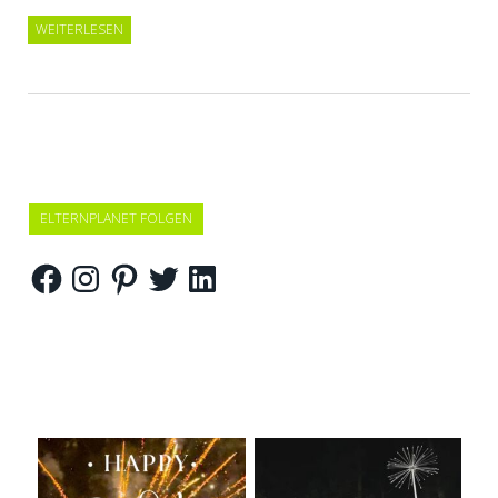
WEITERLESEN
ELTERNPLANET FOLGEN
Facebook
Instagram
Pinterest
Twitter
LinkedIn