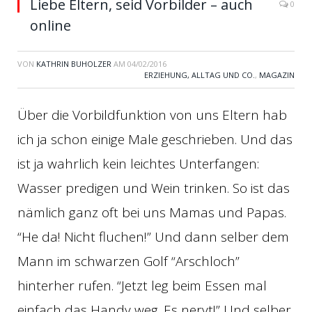
Liebe Eltern, seid Vorbilder – auch
0
online
VON
KATHRIN BUHOLZER
AM
04/02/2016
ERZIEHUNG, ALLTAG UND CO.
,
MAGAZIN
Über die Vorbildfunktion von uns Eltern hab
ich ja schon einige Male geschrieben. Und das
ist ja wahrlich kein leichtes Unterfangen:
Wasser predigen und Wein trinken. So ist das
nämlich ganz oft bei uns Mamas und Papas.
“He da! Nicht fluchen!” Und dann selber dem
Mann im schwarzen Golf “Arschloch”
hinterher rufen. “Jetzt leg beim Essen mal
einfach das Handy weg. Es nervt!” Und selber