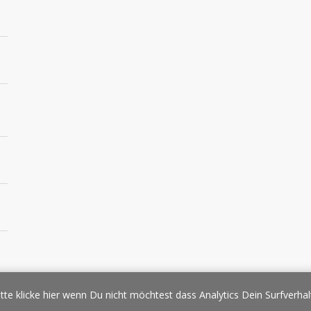
essespiegel
Werbung/Sponsoring
Impressum
Copyright
Datens
tte klicke hier wenn Du nicht möchtest dass Analytics Dein Surfverhal