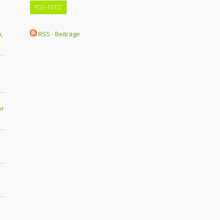
RSS-FEED
,
RSS - Beiträge
er