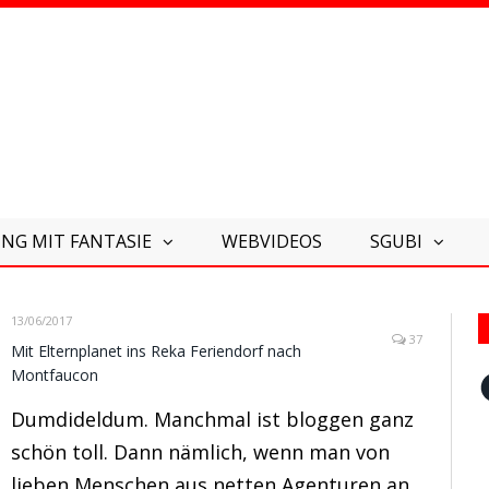
NG MIT FANTASIE
WEBVIDEOS
SGUBI
13/06/2017
37
Mit Elternplanet ins Reka Feriendorf nach
Montfaucon
F
Dumdideldum. Manchmal ist bloggen ganz
schön toll. Dann nämlich, wenn man von
lieben Menschen aus netten Agenturen an