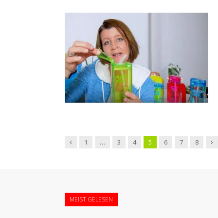
←
Vo
1
…
3
4
5
6
7
8
Vorherige
→
MEIST GELESEN